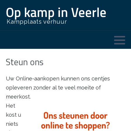
Op kamp in Veerle
Kampplaats verhuur
Beschikbaarheid
Overzicht
Historiek
Gebruiksvoorwaarden
Documenten
Polyvalente zaal
Nieuwe lokalen
Privacy
Keuken en berging
Onze gemeente
Steun ons
Sanitair
Uw Online-aankopen kunnen ons centjes
Lokalen
opleveren zonder al te veel moeite of
meerkost.
Buitenterrein
Het
In de buurt
kost u
niets